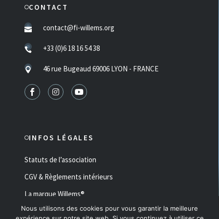
CONTACT
contact@fi-willems.org
+33 (0)6 18 16 54 38
46 rue Bugeaud 69006 LYON - FRANCE
INFOS LÉGALES
Statuts de l’association
CGV & Règlements intérieurs
La marque Willems®
Nous utilisons des cookies pour vous garantir la meilleure
Mentions Légales & RGPD
expérience sur notre site web. Si vous continuez à utiliser ce