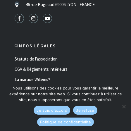
46 rue Bugeaud 69006 LYON - FRANCE
INFOS LÉGALES
Statuts de l’association
CGV & Règlements intérieurs
La marque Willems®
Nous utilisons des cookies pour vous garantir la meilleure
Mentions Légales & RGPD
expérience sur notre site web. Si vous continuez à utiliser ce
site, nous supposerons que vous en êtes satisfait.
Made with ♥ by
Fluffy Studio
Ce site est protégé par reCAPTCHA et Google
Je suis d'accord
Je refuse
:
Politique de confidentialité
et
Conditions d’utilisation
.
Politique de confidentialité